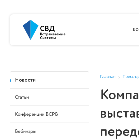
СВД
КО
Встраиваемые
Системы
Главная
Пресс-ц
Новости
Компа
Статьи
выст
Конференции ВСРВ
перед
Вебинары