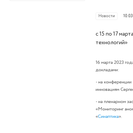
Новости
10.03
с 15 по 17 ма
технологий»
16 марта 2023 г
докладами:
- на конференции
инновациям Серге
- на пленарном з
«Мониторинг аном
«
Синаптика
».