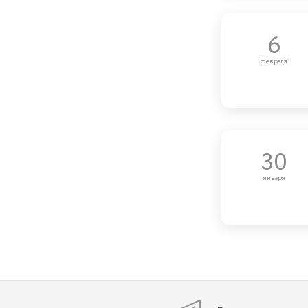
6
февраля
30
января