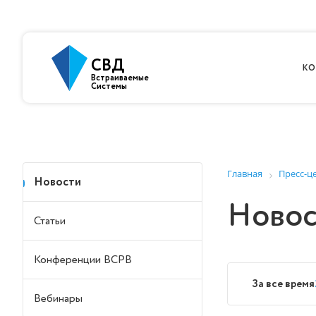
СВД
КО
Встраиваемые
Системы
Главная
Пресс-ц
Новости
Новос
Статьи
Конференции ВСРВ
За все время
Вебинары