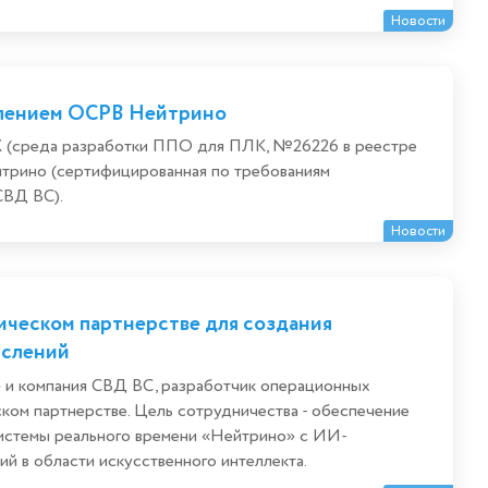
Новости
влением ОСРВ Нейтрино
 (среда разработки ППО для ПЛК, №26226 в реестре
трино (сертифицированная по требованиям
СВД ВС).
Новости
ическом партнерстве для создания
ислений
» и компания СВД ВС, разработчик операционных
ском партнерстве. Цель сотрудничества - обеспечение
истемы реального времени «Нейтрино» с ИИ-
й в области искусственного интеллекта.