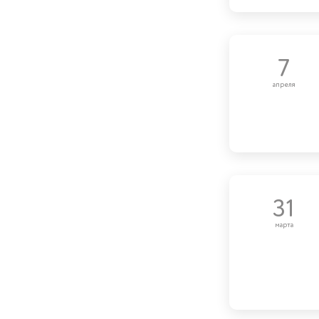
7
апреля
31
марта