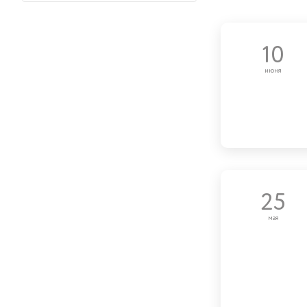
10
июня
25
мая