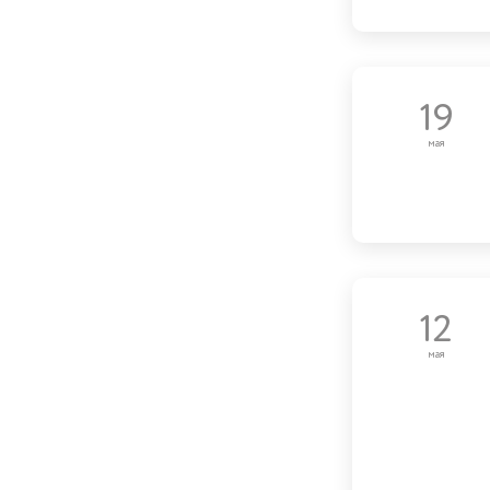
19
мая
12
мая