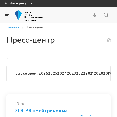
Наши ресурсы
СВД
Встраиваемые
Системы
Главная
Пресс-центр
Пресс-центр
-
За все время
2026
2025
2024
2023
2022
2021
2020
2019
20
19
мая
ЗОСРВ «Нейтрино» на