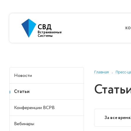
СВД
КО
Встраиваемые
Системы
Главная
Пресс-ц
Новости
Стать
Статьи
Конференции ВСРВ
За все время
Вебинары