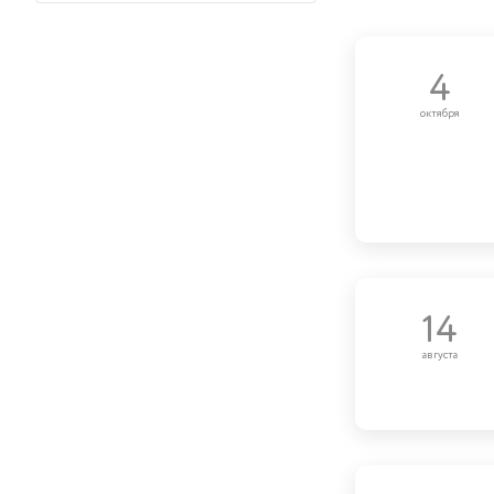
4
октября
14
августа