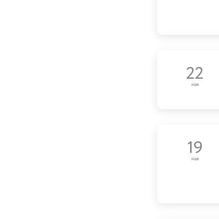
22
мая
19
мая