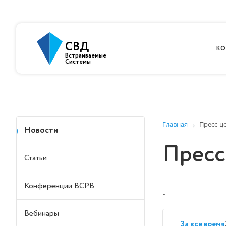
СВД
КО
Встраиваемые
Системы
Главная
Пресс-ц
Новости
Пресс
Статьи
Конференции ВСРВ
-
Вебинары
За все время