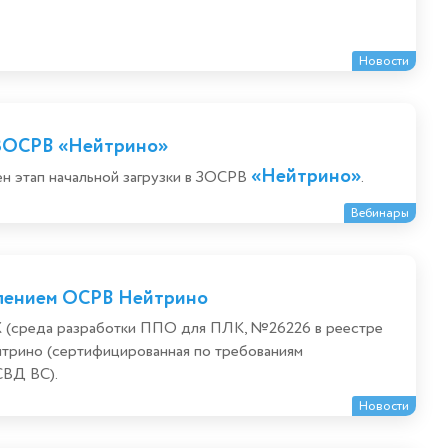
Новости
 ЗОСРВ «Нейтрино»
«Нейтрино»
оен этап начальной загрузки в ЗОСРВ
.
Вебинары
влением ОСРВ Нейтрино
 (среда разработки ППО для ПЛК, №26226 в реестре
трино (сертифицированная по требованиям
СВД ВС).
Новости