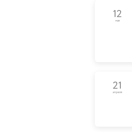
12
мая
21
апреля