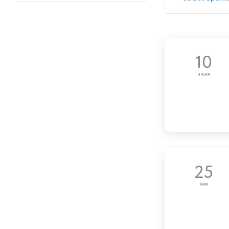
10
июня
25
мая