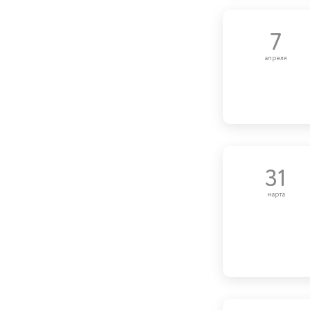
7
апреля
31
марта