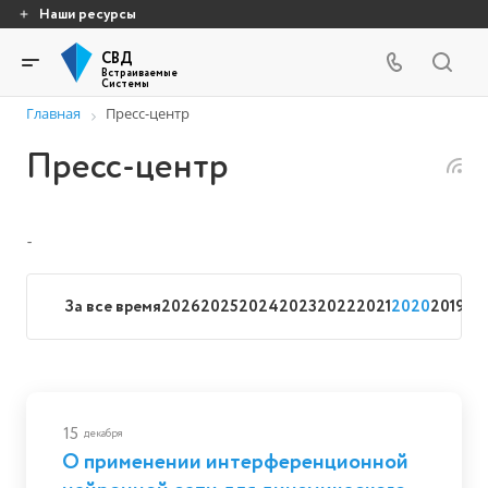
Наши ресурсы
СВД
Встраиваемые
Системы
Главная
Пресс-центр
Пресс-центр
-
За все время
2026
2025
2024
2023
2022
2021
2020
2019
20
15
декабря
О применении интерференционной