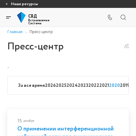
Наши ресурсы
СВД
Встраиваемые
Системы
Главная
Пресс-центр
Пресс-центр
-
За все время
2026
2025
2024
2023
2022
2021
2020
2019
20
15
декабря
О применении интерференционной