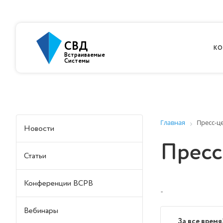
СВД
КО
Встраиваемые
Системы
Главная
Пресс-ц
Новости
Пресс
Статьи
Конференции ВСРВ
-
Вебинары
За все время