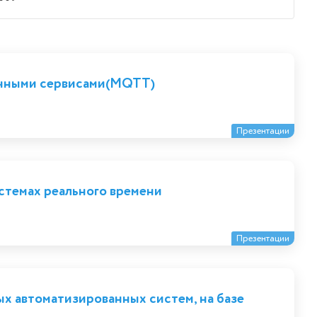
ачными сервисами(MQTT)
Презентации
стемах реального времени
Презентации
 автоматизированных систем, на базе