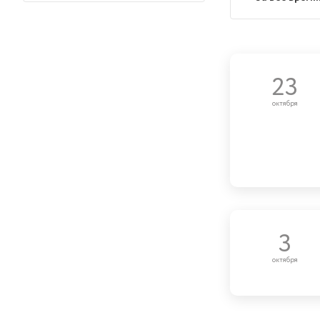
23
октября
3
октября