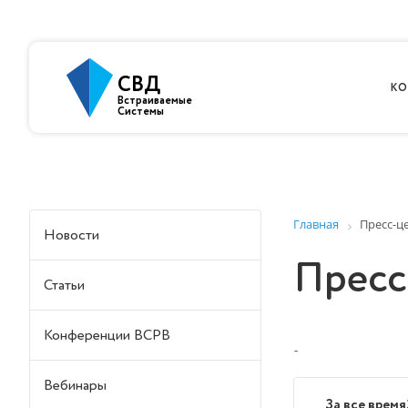
СВД
КО
Встраиваемые
Системы
Главная
Пресс-ц
Новости
Пресс
Статьи
Конференции ВСРВ
-
Вебинары
За все время