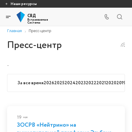
Наши ресурсы
СВД
Встраиваемые
Системы
Главная
Пресс-центр
Пресс-центр
-
За все время
2026
2025
2024
2023
2022
2021
2020
2019
20
19
мая
ЗОСРВ «Нейтрино» на